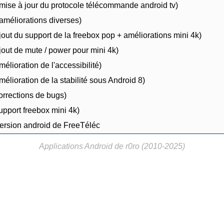
mise à jour du protocole télécommande android tv)
améliorations diverses)
jout du support de la freebox pop + améliorations mini 4k)
jout de mute / power pour mini 4k)
élioration de l'accessibilité)
élioration de la stabilité sous Android 8)
orrections de bugs)
upport freebox mini 4k)
version android de FreeTéléc
Applications Android de r0ro (2010-2025)