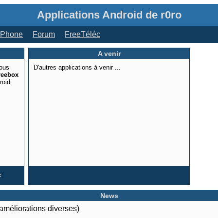
Applications Android de r0ro
 iPhone
Forum
FreeTéléc
A venir
ous
D'autres applications à venir ...
reebox
roid
«
News
améliorations diverses)