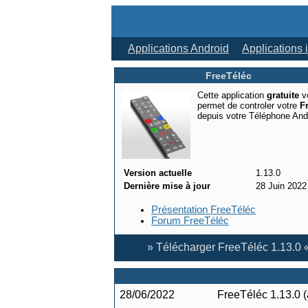
Applications Android
Applications
FreeTéléc
Cette application
gratuite
v
permet de controler votre
F
depuis votre Téléphone And
Version actuelle
1.13.0
Dernière mise à jour
28 Juin 2022
Présentation FreeTéléc
Forum FreeTéléc
» Télécharger FreeTéléc 1.13.0 
28/06/2022
FreeTéléc 1.13.0 (